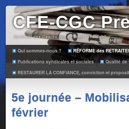
CFE-CGC Pr
Syndicat des Cadres de la Presse CFE-CGC
Qui sommes-nous ?
RÉFORME des RETRAITE
Publications syndicales et sociales
Qualité de v
RESTAURER LA CONFIANCE, conviction et proposit
5e journée – Mobilis
février