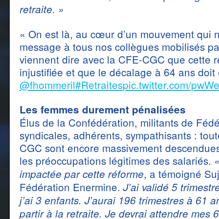
retraite. »
« On est là, au cœur d’un mouvement qui ne
message à tous nos collègues mobilisés par
viennent dire avec la CFE-CGC que cette r
injustifiée et que le décalage à 64 ans doit 
@fhommeril
#Retraites
pic.twitter.com/pwW
Les femmes durement pénalisées
Élus de la Confédération, militants de Fédé
syndicales, adhérents, sympathisants : tout
CGC sont encore massivement descendues d
les préoccupations légitimes des salariés.
«
, a témoigné Suj
impactée par cette réforme
Fédération Enermine.
J’ai validé 5 trimest
j’ai 3 enfants. J’aurai 196 trimestres à 61 a
partir à la retraite. Je devrai attendre mes