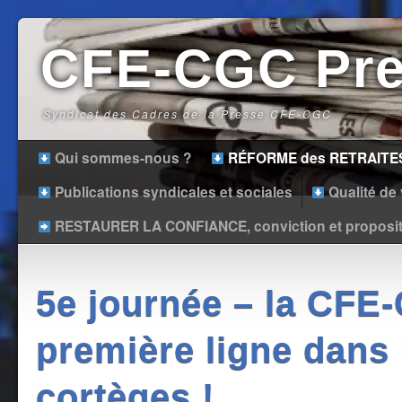
CFE-CGC Pr
Syndicat des Cadres de la Presse CFE-CGC
Qui sommes-nous ?
RÉFORME des RETRAITE
Publications syndicales et sociales
Qualité de v
RESTAURER LA CONFIANCE, conviction et proposit
5e journée – la CFE
première ligne dans 
cortèges !